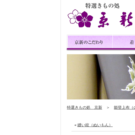
特選きもの処 京新
＞
能登上布（
«
縫い紋（ぬいもん）