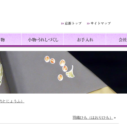
特選きもの処 京新
のとじょうふ）
羽織ひも（はおりひも）
»