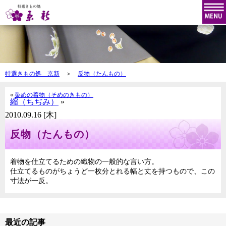
特選きもの処 京新
＞
反物（たんもの）
«
染めの着物（そめのきもの）
縮（ちぢみ）
»
2010.09.16 [木]
反物（たんもの）
着物を仕立てるための織物の一般的な言い方。
仕立てるものがちょうど一枚分とれる幅と丈を持つもので、この
寸法が一反。
最近の記事