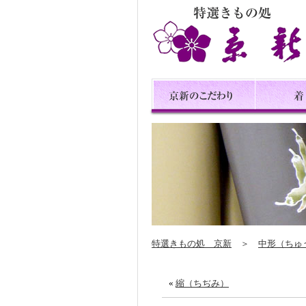
特選きもの処 京新
＞
中形（ちゅ
«
縮（ちぢみ）