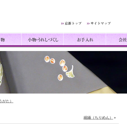
特選きもの処 京新
うがた）
縮緬（ちりめん）
»